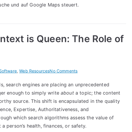
Suche und auf Google Maps steuert.
ntext is Queen: The Role of
on
Software
,
Web Resources
No Comments
Content
lls, search engines are placing an unprecedented
is
nger enough to simply write
about
a topic; the content
King,
but
thy source. This shift is encapsulated in the quality
Context
ience, Expertise, Authoritativeness, and
is
hrough which search algorithms assess the value of
Queen:
 a person’s health, finances, or safety.
The