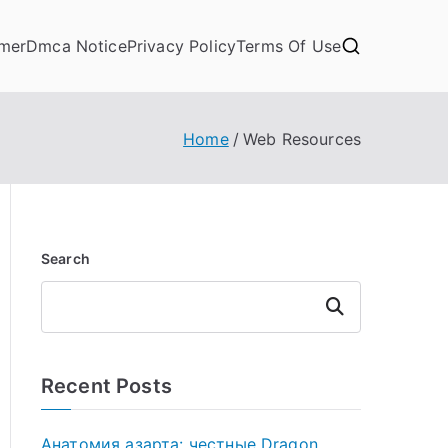
imer
Dmca Notice
Privacy Policy
Terms Of Use
Home
Web Resources
Search
Search
Recent Posts
Анатомия азарта: честные Dragon