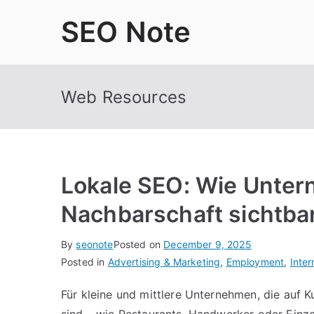
Skip
SEO Note
to
content
Web Resources
Lokale SEO: Wie Unter
Nachbarschaft sichtba
By
seonote
Posted on
December 9, 2025
Posted in
Advertising & Marketing
,
Employment
,
Inter
Für kleine und mittlere Unternehmen, die auf