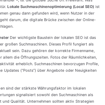
händler –, ist die globale Suche oft irrelevant. Was
Unternehmen
stür.
Lokale Suchmaschinenoptimierung (Local SEO)
ist
in
rnehmen genau dann gefunden wird, wenn Nutzer in der
ihrer
geht darum, die digitale Brücke zwischen der Online-
Nachbarschaft
hlagen.
sichtbar
werden
nster
Der wichtigste Baustein der lokalen SEO ist das
r großen Suchmaschinen. Dieses Profil fungiert als
 aktuell sein. Dazu gehören der korrekte Firmenname,
 allem die Öffnungszeiten. Fotos der Räumlichkeiten,
ktivität erheblich. Suchmaschinen bevorzugen Profile,
ge Updates (“Posts”) über Angebote oder Neuigkeiten
 sind der stärkste Währungsfaktor im lokalen
rtungen signalisiert sowohl den Suchmaschinen als
 und Qualität. Unternehmen sollten aktiv Strategien