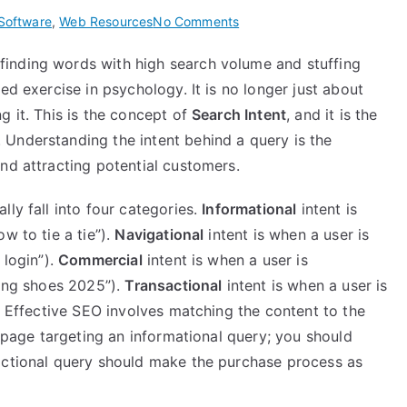
on
Software
,
Web Resources
No Comments
The
inding words with high search volume and stuffing
Psychology
ed exercise in psychology. It is no longer just about
of
Search:
g it. This is the concept of
Search Intent
, and it is the
Advanced
Understanding the intent behind a query is the
Keyword
nd attracting potential customers.
Research
ly fall into four categories.
Informational
intent is
w to tie a tie”).
Navigational
intent is when a user is
 login”).
Commercial
intent is when a user is
ning shoes 2025”).
Transactional
intent is when a user is
). Effective SEO involves matching the content to the
a page targeting an informational query; you should
actional query should make the purchase process as