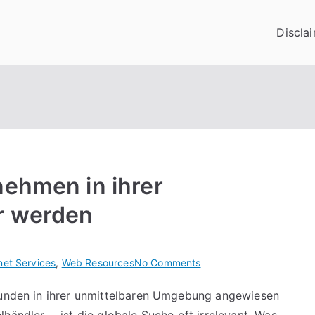
Discla
nehmen in ihrer
r werden
on
net Services
,
Web Resources
No Comments
Lokale
 Kunden in ihrer unmittelbaren Umgebung angewiesen
SEO:
Wie