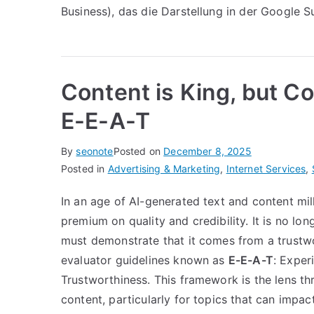
Business), das die Darstellung in der Google 
Content is King, but Co
E-E-A-T
By
seonote
Posted on
December 8, 2025
Posted in
Advertising & Marketing
,
Internet Services
,
In an age of AI-generated text and content mi
premium on quality and credibility. It is no lo
must demonstrate that it comes from a trustwor
evaluator guidelines known as
E-E-A-T
: Exper
Trustworthiness. This framework is the lens t
content, particularly for topics that can impact